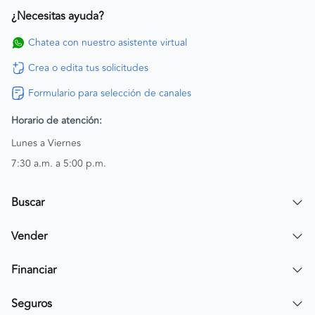
¿Necesitas ayuda?
Chatea con nuestro asistente virtual
Crea o edita tus solicitudes
Formulario para selección de canales
Horario de atención:
Lunes a Viernes
7:30 a.m. a 5:00 p.m.
Buscar
Encuentra un carro
Vender
Encuentra una moto
Publicar mi vehículo
Financiar
Contactar a un asesor
Simular crédito
Seguros