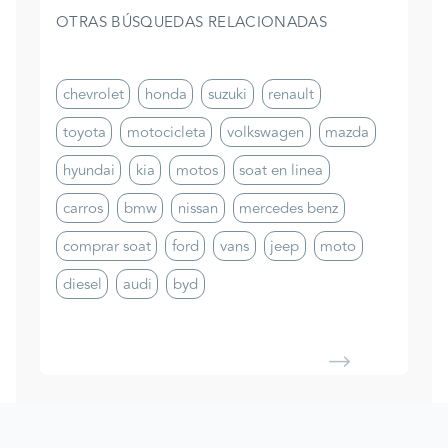
OTRAS BÚSQUEDAS RELACIONADAS
chevrolet
honda
suzuki
renault
toyota
motocicleta
volkswagen
mazda
hyundai
kia
motos
soat en linea
carros
bmw
nissan
mercedes benz
comprar soat
ford
vans
jeep
moto
diesel
audi
byd