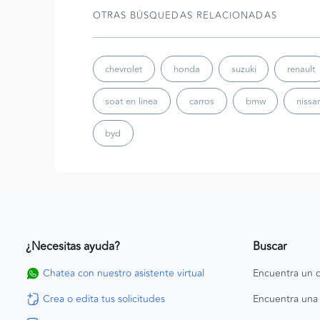
OTRAS BÚSQUEDAS RELACIONADAS
chevrolet
honda
suzuki
renault
soat en linea
carros
bmw
nissa
byd
¿Necesitas ayuda?
Buscar
Chatea con nuestro asistente virtual
Encuentra un c
Crea o edita tus solicitudes
Encuentra una