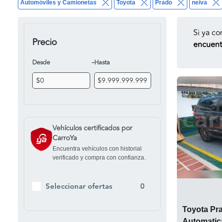
Automóviles y Camionetas
Toyota
Prado
neiva
Si ya co
Precio
encuentr
-
Desde
Hasta
Vehículos certificados por
CarroYa
Encuentra vehículos con historial
verificado y compra con confianza.
Seleccionar ofertas
0
Toyota Pr
Automatic