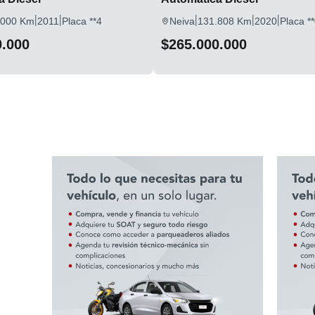
|
|
|
|
|
.000 Km
2011
Placa **4
Neiva
131.808 Km
2020
Placa *
0.000
$265.000.000