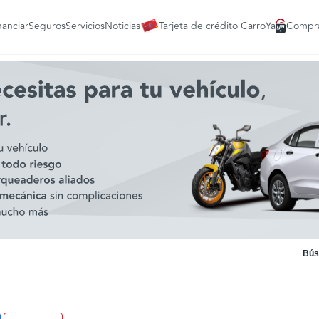
nanciar
Seguros
Servicios
Noticias
Tarjeta de crédito CarroYa
Compra
Bús