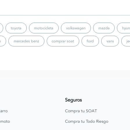
toyota
motocicleta
volkswagen
mazda
hyun
n
mercedes benz
comprar soat
ford
vans
j
Seguros
arro
Compra tu SOAT
 moto
Compra tu Todo Riesgo