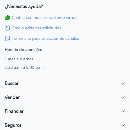
¿Necesitas ayuda?
Chatea con nuestro asistente virtual
Crea o edita tus solicitudes
Formulario para selección de canales
Horario de atención:
Lunes a Viernes
7:30 a.m. a 5:00 p.m.
Buscar
Encuentra un carro
Vender
Encuentra una moto
Publicar mi vehículo
Financiar
Contactar a un asesor
Simular crédito
Seguros