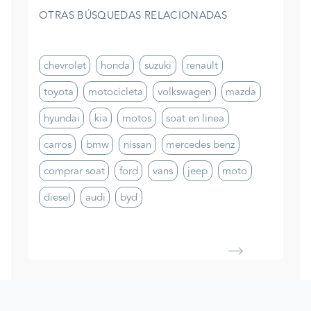
OTRAS BÚSQUEDAS RELACIONADAS
chevrolet
honda
suzuki
renault
toyota
motocicleta
volkswagen
mazda
hyundai
kia
motos
soat en linea
carros
bmw
nissan
mercedes benz
comprar soat
ford
vans
jeep
moto
diesel
audi
byd