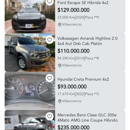
Ford Escape SE Hibrida 4x2
$129.000.000
|
|
33.000 Km
2020
Placa **9
Villavicencio
Volkswagen Amarok Highline 2.0
4x4 Aut Dob Cab Platón
$110.000.000
|
|
94.390 Km
2014
Placa **8
Villavicencio
Hyundai Creta Premium 4x2
$93.000.000
|
|
17.670 Km
2022
Placa **3
Villavicencio
Mercedes Benz Clase GLC 300e
4Matic AMG Line Coupe Hibrido
$235.000.000