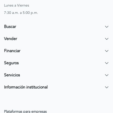
Lunes a Viernes
7:30 a.m. a 5:00 p.m.
Buscar
Encuentra un carro
Vender
Encuentra una moto
Publicar mi vehículo
Financiar
Contactar a un asesor
Simular crédito
Seguros
Compra de cartera
Compra tu SOAT
Servicios
Tarjeta de Credito AV Villas CarroYa
Compra tu Todo Riesgo
Compra y Venta Segura
Información institucional
FacilPass
Política de Sostenibilidad
Parqueadero a tu alcance
Política de Diversidad Equidad e Inclusión (DEI)
Plataformas para empresas