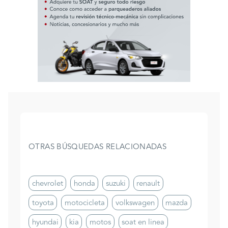
OTRAS BÚSQUEDAS RELACIONADAS
chevrolet
honda
suzuki
renault
toyota
motocicleta
volkswagen
mazda
hyundai
kia
motos
soat en linea