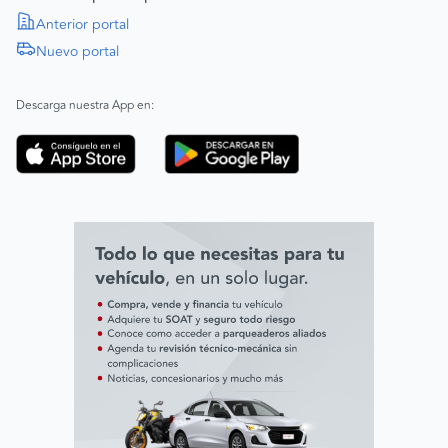
Política de Derechos Humanos
Anterior portal
Nuevo portal
|
SAGRILAFT
Español
Inglés
|
ABAC
Español
Inglés
Descarga nuestra App en:
Código de ética
Línea ética ADL digital Lab
Línea ética AVAL