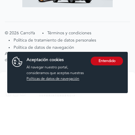
©
2026
CarroYa
Términos y condiciones
•
Política de tratamiento de datos personales
•
Política de datos de navegación
•
Atención de solicitudes por tratamiento de
Aceptación cookies
datos
tratamientodedatos@carroya.com
Entendido
Al navegar nuestro portal,
consideramos que aceptas nuestras
Políticas de datos de navegación
Síguenos en:
Comprar
Vender
Financiar
Seguros
Servicios
Noticias