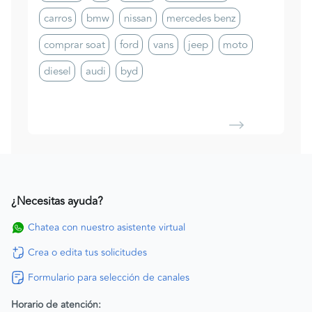
carros
bmw
nissan
mercedes benz
comprar soat
ford
vans
jeep
moto
diesel
audi
byd
¿Necesitas ayuda?
Chatea con nuestro asistente virtual
Crea o edita tus solicitudes
Formulario para selección de canales
Horario de atención: