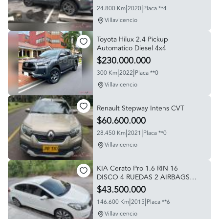
|
|
24.800 Km
2020
Placa **4
Villavicencio
Toyota Hilux 2.4 Pickup
Automatico Diesel 4x4
$230.000.000
|
|
300 Km
2022
Placa **0
Villavicencio
Renault Stepway Intens CVT
$60.600.000
|
|
28.450 Km
2021
Placa **0
Villavicencio
KIA Cerato Pro 1.6 RIN 16
DISCO 4 RUEDAS 2 AIRBAGS
AUT
$43.500.000
|
|
146.600 Km
2015
Placa **6
Villavicencio