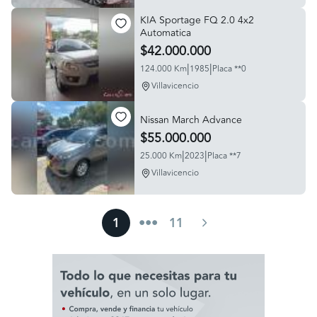
KIA Sportage FQ 2.0 4x2
Automatica
$42.000.000
|
|
124.000 Km
1985
Placa **0
Villavicencio
Nissan March Advance
$55.000.000
|
|
25.000 Km
2023
Placa **7
Villavicencio
1
•••
11