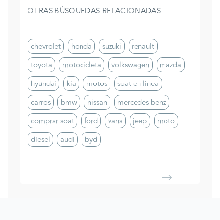
OTRAS BÚSQUEDAS RELACIONADAS
chevrolet
honda
suzuki
renault
toyota
motocicleta
volkswagen
mazda
hyundai
kia
motos
soat en linea
carros
bmw
nissan
mercedes benz
comprar soat
ford
vans
jeep
moto
diesel
audi
byd