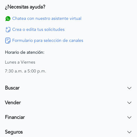
¿Necesitas ayuda?
Chatea con nuestro asistente virtual
Crea o edita tus solicitudes
Formulario para selección de canales
Horario de atención:
Lunes a Viernes
7:30 a.m. a 5:00 p.m.
Buscar
Encuentra un carro
Vender
Encuentra una moto
Publicar mi vehículo
Financiar
Contactar a un asesor
Simular crédito
Seguros