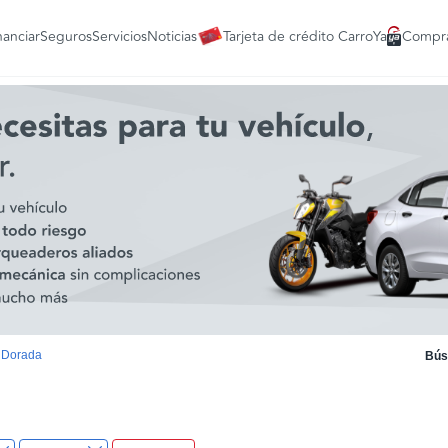
nanciar
Seguros
Servicios
Noticias
Tarjeta de crédito CarroYa
Compra
 Dorada
Bús