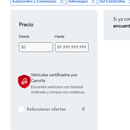
Automóviles y Camionetas
Volkswagen
Gol Comfortline
Si ya co
Precio
encuentr
-
Desde
Hasta
Vehículos certificados por
CarroYa
Encuentra vehículos con historial
verificado y compra con confianza.
Seleccionar ofertas
0