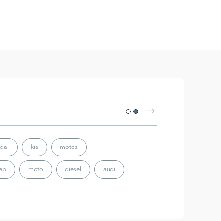
dai
kia
motos
eep
moto
diesel
audi