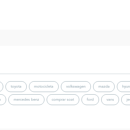
toyota
motocicleta
volkswagen
mazda
hyun
n
mercedes benz
comprar soat
ford
vans
j