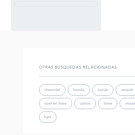
OTRAS BÚSQUEDAS RELACIONADAS
chevrolet
honda
suzuki
renault
soat en linea
carros
bmw
nissa
byd