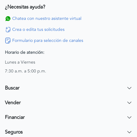
¿Necesitas ayuda?
Chatea con nuestro asistente virtual
Crea o edita tus solicitudes
Formulario para selección de canales
Horario de atención:
Lunes a Viernes
7:30 a.m. a 5:00 p.m.
Buscar
Encuentra un carro
Vender
Encuentra una moto
Publicar mi vehículo
Financiar
Contactar a un asesor
Simular crédito
Seguros