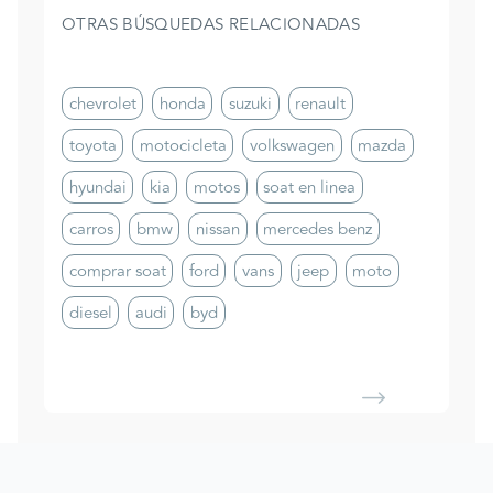
OTRAS BÚSQUEDAS RELACIONADAS
chevrolet
honda
suzuki
renault
toyota
motocicleta
volkswagen
mazda
hyundai
kia
motos
soat en linea
carros
bmw
nissan
mercedes benz
comprar soat
ford
vans
jeep
moto
diesel
audi
byd