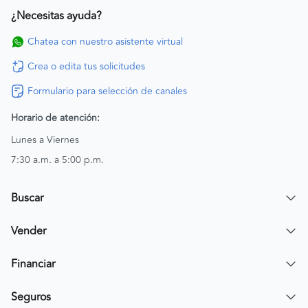
¿Necesitas ayuda?
Chatea con nuestro asistente virtual
Crea o edita tus solicitudes
Formulario para selección de canales
Horario de atención:
Lunes a Viernes
7:30 a.m. a 5:00 p.m.
Buscar
Encuentra un carro
Vender
Encuentra una moto
Publicar mi vehículo
Financiar
Contactar a un asesor
Simular crédito
Seguros