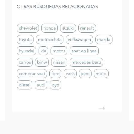
OTRAS BÚSQUEDAS RELACIONADAS
chevrolet
honda
suzuki
renault
toyota
motocicleta
volkswagen
mazda
hyundai
kia
motos
soat en linea
carros
bmw
nissan
mercedes benz
comprar soat
ford
vans
jeep
moto
diesel
audi
byd