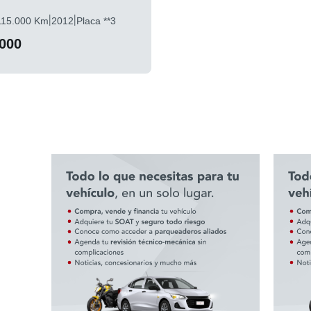
|
|
115.000 Km
2012
Placa **3
.000