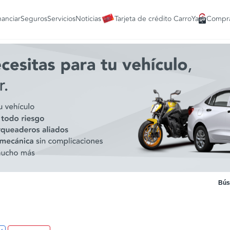
nanciar
Seguros
Servicios
Noticias
Tarjeta de crédito CarroYa
Compra
Bús