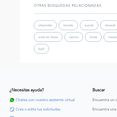
OTRAS BÚSQUEDAS RELACIONADAS
chevrolet
honda
suzuki
renault
soat en linea
carros
bmw
nissa
byd
¿Necesitas ayuda?
Buscar
Chatea con nuestro asistente virtual
Encuentra un c
Crea o edita tus solicitudes
Encuentra una