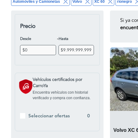
Automóviles y Camionetas
Volvo
XC 60
rionegro
Si ya co
Precio
encuentr
-
Desde
Hasta
Vehículos certificados por
CarroYa
Encuentra vehículos con historial
verificado y compra con confianza.
Seleccionar ofertas
0
Volvo XC 6