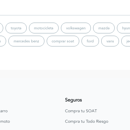
toyota
motocicleta
volkswagen
mazda
hyun
n
mercedes benz
comprar soat
ford
vans
j
Seguros
arro
Compra tu SOAT
 moto
Compra tu Todo Riesgo