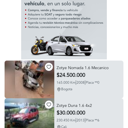
Zotye Nomada 1.6 Mecanico
$24.500.000
|
|
165.000 Km
2008
Placa **0
Bogota
Zotye Duna 1.6 4x2
$30.000.000
|
|
230.450 Km
2013
Placa **6
Cali