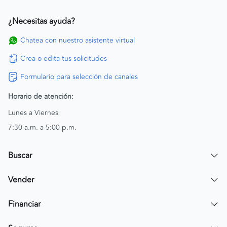
¿Necesitas ayuda?
Chatea con nuestro asistente virtual
Crea o edita tus solicitudes
Formulario para selección de canales
Horario de atención:
Lunes a Viernes
7:30 a.m. a 5:00 p.m.
Buscar
Encuentra un carro
Vender
Encuentra una moto
Publicar mi vehículo
Financiar
Contactar a un asesor