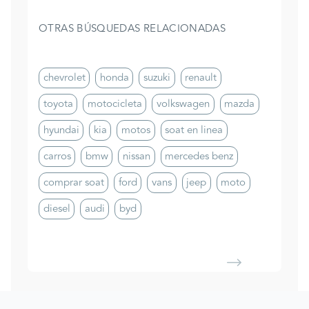
OTRAS BÚSQUEDAS RELACIONADAS
chevrolet
honda
suzuki
renault
toyota
motocicleta
volkswagen
mazda
hyundai
kia
motos
soat en linea
carros
bmw
nissan
mercedes benz
comprar soat
ford
vans
jeep
moto
diesel
audi
byd