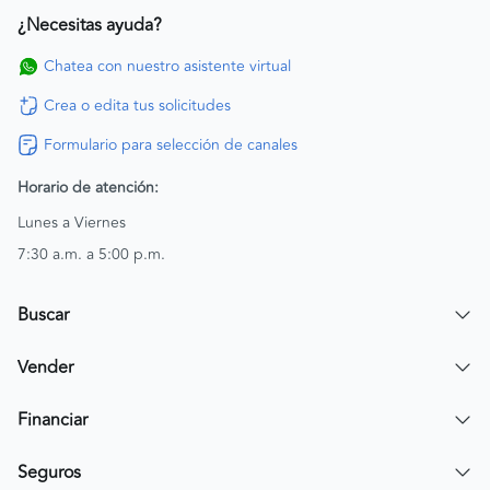
¿Necesitas ayuda?
Chatea con nuestro asistente virtual
Crea o edita tus solicitudes
Formulario para selección de canales
Horario de atención:
Lunes a Viernes
7:30 a.m. a 5:00 p.m.
Buscar
Encuentra un carro
Vender
Encuentra una moto
Publicar mi vehículo
Financiar
Contactar a un asesor
Simular crédito
Seguros