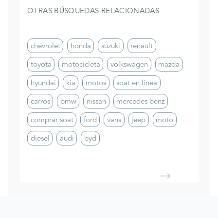
OTRAS BÚSQUEDAS RELACIONADAS
chevrolet
honda
suzuki
renault
toyota
motocicleta
volkswagen
mazda
hyundai
kia
motos
soat en linea
carros
bmw
nissan
mercedes benz
comprar soat
ford
vans
jeep
moto
diesel
audi
byd