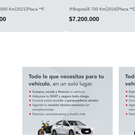
|
|
|
|
|
.000 Km
2021
Placa **F
Bogota
8.700 Km
2016
Placa **
00
$7.200.000