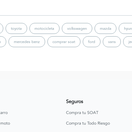
toyota
motocicleta
volkswagen
mazda
hyun
n
mercedes benz
comprar soat
ford
vans
j
Seguros
arro
Compra tu SOAT
 moto
Compra tu Todo Riesgo