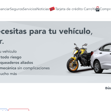
nanciar
Seguros
Servicios
Noticias
Tarjeta de crédito CarroYa
Compra
Bús