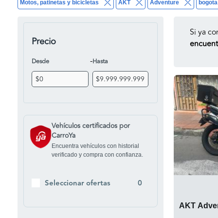
Motos, patinetas y bicicletas
AKT
Adventure
bogota
Si ya co
Precio
encuentr
-
Desde
Hasta
Vehículos certificados por
CarroYa
Encuentra vehículos con historial
verificado y compra con confianza.
Seleccionar ofertas
0
AKT Adven