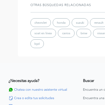
OTRAS BÚSQUEDAS RELACIONADAS
chevrolet
honda
suzuki
renault
soat en linea
carros
bmw
nissa
byd
¿Necesitas ayuda?
Buscar
Chatea con nuestro asistente virtual
Encuentra un c
Crea o edita tus solicitudes
Encuentra una