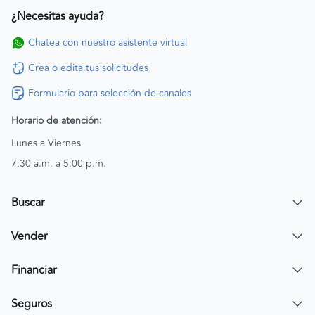
¿Necesitas ayuda?
Chatea con nuestro asistente virtual
Crea o edita tus solicitudes
Formulario para selección de canales
Horario de atención:
Lunes a Viernes
7:30 a.m. a 5:00 p.m.
Buscar
Encuentra un carro
Vender
Encuentra una moto
Publicar mi vehículo
Financiar
Contactar a un asesor
Simular crédito
Seguros