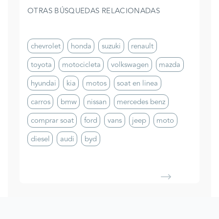
OTRAS BÚSQUEDAS RELACIONADAS
chevrolet
honda
suzuki
renault
toyota
motocicleta
volkswagen
mazda
hyundai
kia
motos
soat en linea
carros
bmw
nissan
mercedes benz
comprar soat
ford
vans
jeep
moto
diesel
audi
byd