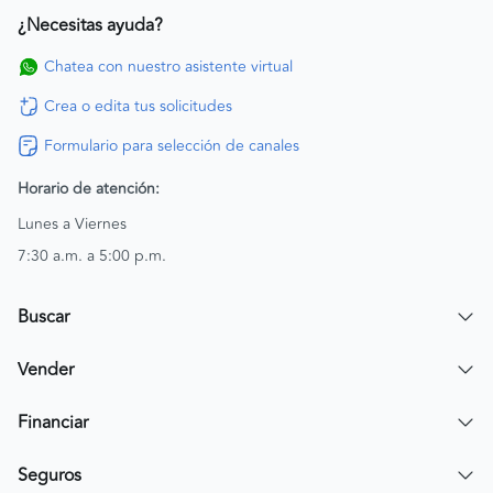
¿Necesitas ayuda?
Chatea con nuestro asistente virtual
Crea o edita tus solicitudes
Formulario para selección de canales
Horario de atención:
Lunes a Viernes
7:30 a.m. a 5:00 p.m.
Buscar
Encuentra un carro
Vender
Encuentra una moto
Publicar mi vehículo
Financiar
Contactar a un asesor
Simular crédito
Seguros