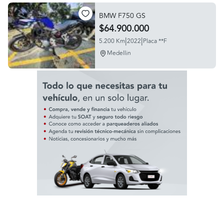
BMW F750 GS
$64.900.000
|
|
5.200 Km
2022
Placa **F
Medellin