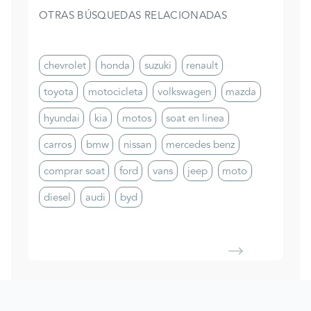
OTRAS BÚSQUEDAS RELACIONADAS
chevrolet
honda
suzuki
renault
toyota
motocicleta
volkswagen
mazda
hyundai
kia
motos
soat en linea
carros
bmw
nissan
mercedes benz
comprar soat
ford
vans
jeep
moto
diesel
audi
byd