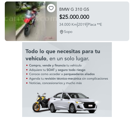
BMW G 310 GS
$25.000.000
|
|
34.000 Km
2019
Placa **E
Sopo