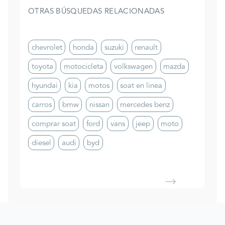
OTRAS BÚSQUEDAS RELACIONADAS
chevrolet
honda
suzuki
renault
toyota
motocicleta
volkswagen
mazda
hyundai
kia
motos
soat en linea
carros
bmw
nissan
mercedes benz
comprar soat
ford
vans
jeep
moto
diesel
audi
byd