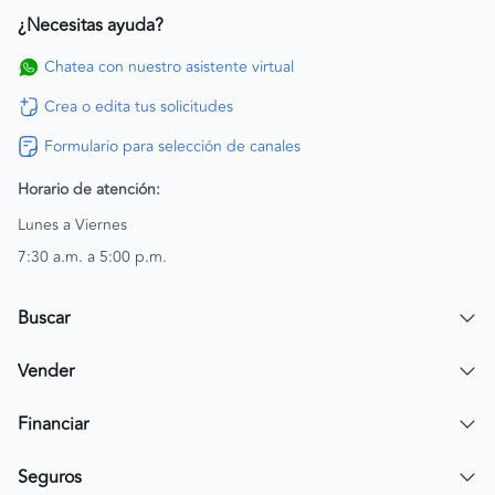
¿Necesitas ayuda?
Chatea con nuestro asistente virtual
Crea o edita tus solicitudes
Formulario para selección de canales
Horario de atención:
Lunes a Viernes
7:30 a.m. a 5:00 p.m.
Buscar
Encuentra un carro
Vender
Encuentra una moto
Publicar mi vehículo
Financiar
Contactar a un asesor
Simular crédito
Seguros