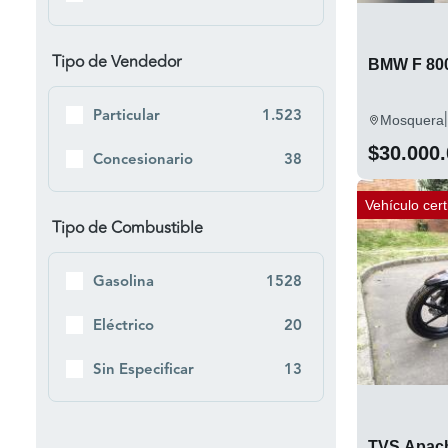
Hero
59
Honda
149
Tipo de Vendedor
BMW F 80
Husqvarna
7
Particular
1.523
|
Mosquera
Hyosung
1
$30.000
Concesionario
38
IONIC MOTORS
3
Kawasaki
Vehículo cert
38
Tipo de Combustible
Keeway
2
KTM
Gasolina
1528
53
Kymco
53
Eléctrico
20
NIU
2
Sin Especificar
13
Piaggio
1
PLR
1
TVS Apac