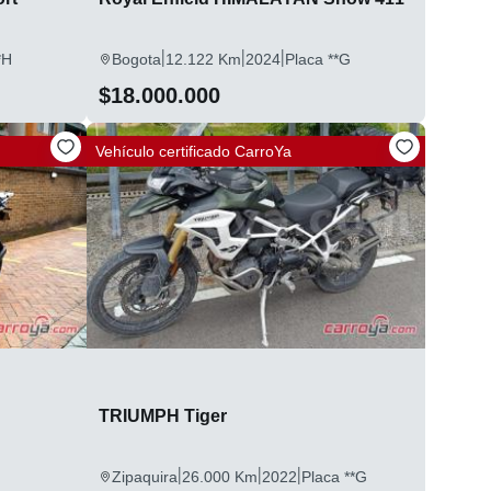
|
|
|
*H
Bogota
12.122 Km
2024
Placa **G
$18.000.000
Vehículo certificado
CarroYa
TRIUMPH Tiger
|
|
|
F
Zipaquira
26.000 Km
2022
Placa **G