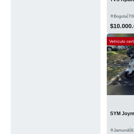
Royal Enfield
39
|
Bogota
70
Sachs
1
$10.000
SEAT
1
STARKER
Vehículo cert
3
SUPER SOCO
2
Suzuki
179
SYM
13
TRIUMPH
7
TVS
85
UM
3
SYM Joym
Vaisand
1
|
Jamundi
6
Vespa
6