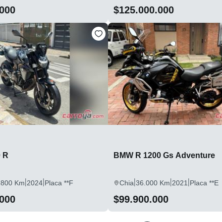
.000
$125.000.000
 R
BMW R 1200 Gs Adventure
|
|
|
|
|
.800 Km
2024
Placa **F
Chia
36.000 Km
2021
Placa **E
.000
$99.900.000