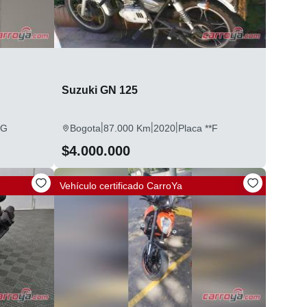
Suzuki GN 125
|
|
|
*G
Bogota
87.000 Km
2020
Placa **F
$4.000.000
Vehículo certificado
CarroYa