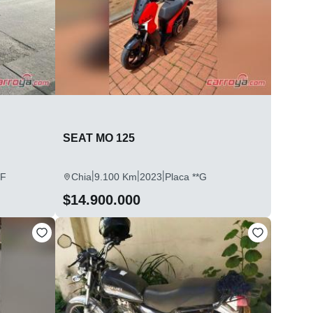
SEAT MO 125
|
|
|
*F
Chia
9.100 Km
2023
Placa **G
$14.900.000