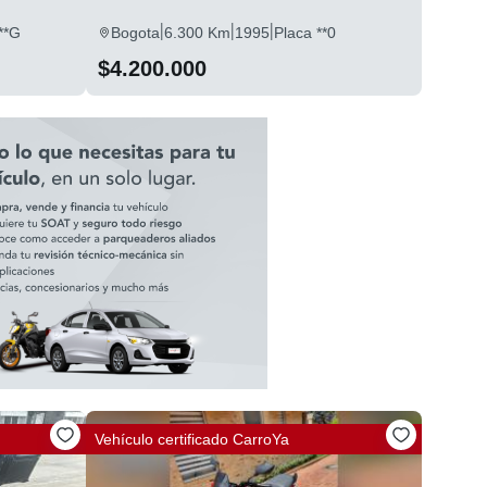
|
|
|
**G
Bogota
6.300 Km
1995
Placa **0
$4.200.000
Vehículo certificado
CarroYa