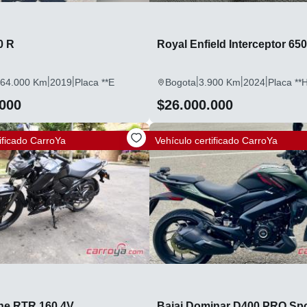
0 R
Royal Enfield Interceptor 650
|
|
|
|
|
64.000 Km
2019
Placa **E
Bogota
3.900 Km
2024
Placa **
.000
$26.000.000
ificado
CarroYa
Vehículo certificado
CarroYa
he RTR 160 4V
Bajaj Dominar D400 PRO Spo