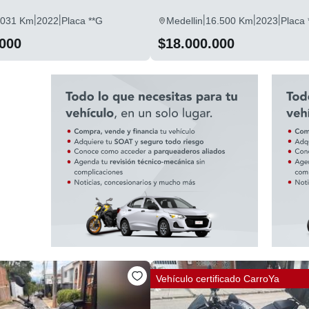
|
|
|
|
|
.031 Km
2022
Placa **G
Medellin
16.500 Km
2023
Placa 
.000
$18.000.000
Vehículo certificado
CarroYa