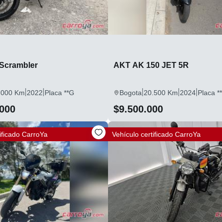
Scrambler
AKT AK 150 JET 5R
|
|
|
|
|
.000 Km
2022
Placa **G
Bogota
20.500 Km
2024
Placa *
.000
$9.500.000
ificado
CarroYa
Vehículo certificado
CarroYa