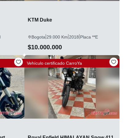
KTM Duke
|
|
|
H
Bogota
29.000 Km
2018
Placa **E
$10.000.000
Vehículo certificado
CarroYa
rt
Royal Enfield HIMALAYAN Snow 411