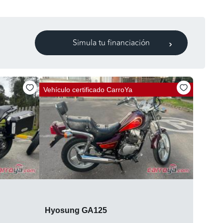
Simula tu financiación
Vehículo certificado
CarroYa
Hyosung GA125