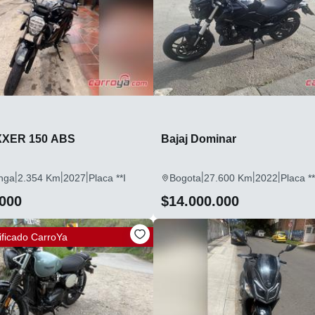
XXER 150 ABS
Bajaj Dominar
|
|
|
|
|
|
nga
2.354 Km
2027
Placa **I
Bogota
27.600 Km
2022
Placa *
.000
$14.000.000
ificado
CarroYa