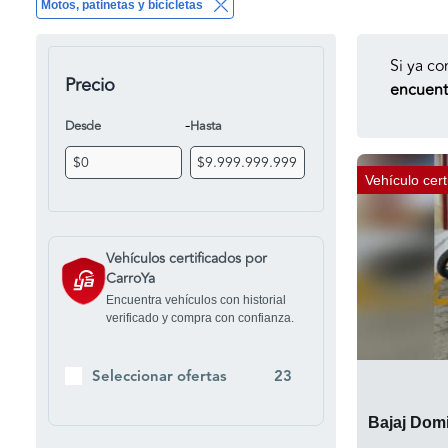
Motos, patinetas y bicicletas
Si ya co
Precio
encuentr
-
Desde
Hasta
Vehículo cert
Vehículos certificados por
CarroYa
Encuentra vehículos con historial
verificado y compra con confianza.
Seleccionar ofertas
23
Bajaj Dom