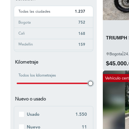
Brenson
3
Todas las ciudades
CAN-AM
1.237
4
Bogota
CF MOTO
752
4
Cali
CFMoto
168
1
TRIUMPH 
Medellin
Ciclomoto
159
3
|
Bogota
24
Bucaramanga
Cmc
44
1
Kilometraje
$45.000
Armenia
Ducati
21
19
Todos los kilometrajes
Bello
Ecobici
20
Vehículo cert
1
Soacha
Ecobike
19
1
Nuevo o usado
Villavicencio
ELECTRIBIKE
19
1
Ibague
ELECTRIKA
18
1
Usado
1.550
Barranquilla
Harley Davidson
17
5
Nuevo
11