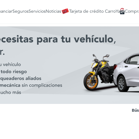
nanciar
Seguros
Servicios
Noticias
Tarjeta de crédito CarroYa
Compra
Bús