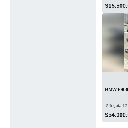
$15.500
VICTORY
82
Yamaha
217
BMW F900
|
Bogota
12
$54.000