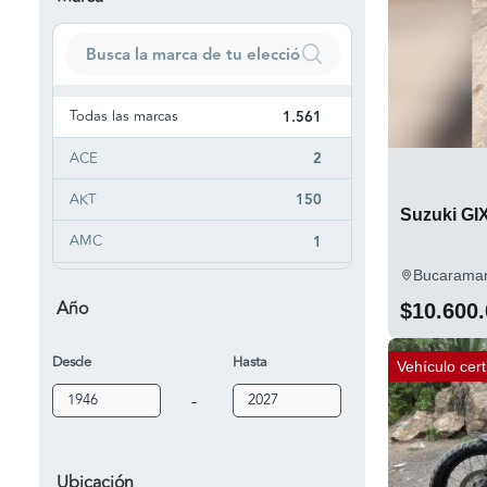
Todas las marcas
1.561
ACE
2
AKT
150
Suzuki GI
AMC
1
Bucarama
Aprilia
7
Año
$10.600
Auteco
4
Desde
Hasta
Bajaj
145
Vehículo cert
-
BENELLI
42
BMW
158
Ubicación