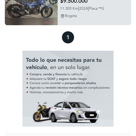
$9.500.000
|
|
11.300 Km
2024
Placa **G
Bogota
1