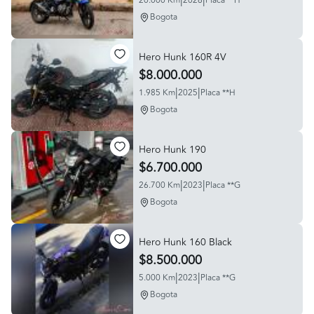
20.000 Km
2026
Placa **H
Bogota
Hero Hunk 160R 4V
$8.000.000
|
|
1.985 Km
2025
Placa **H
Bogota
Hero Hunk 190
$6.700.000
|
|
26.700 Km
2023
Placa **G
Bogota
Hero Hunk 160 Black
$8.500.000
|
|
5.000 Km
2023
Placa **G
Bogota