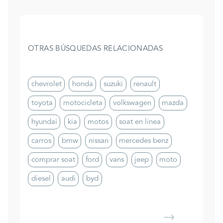
OTRAS BÚSQUEDAS RELACIONADAS
chevrolet
honda
suzuki
renault
toyota
motocicleta
volkswagen
mazda
hyundai
kia
motos
soat en linea
carros
bmw
nissan
mercedes benz
comprar soat
ford
vans
jeep
moto
diesel
audi
byd