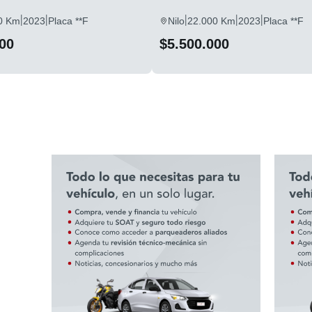
|
|
|
|
|
0 Km
2023
Placa **F
Nilo
22.000 Km
2023
Placa **F
00
$5.500.000