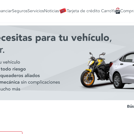
nanciar
Seguros
Servicios
Noticias
Tarjeta de crédito CarroYa
Compra
Bús