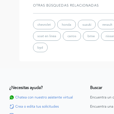
OTRAS BÚSQUEDAS RELACIONADAS
chevrolet
honda
suzuki
renault
soat en linea
carros
bmw
nissa
byd
¿Necesitas ayuda?
Buscar
Chatea con nuestro asistente virtual
Encuentra un c
Crea o edita tus solicitudes
Encuentra una