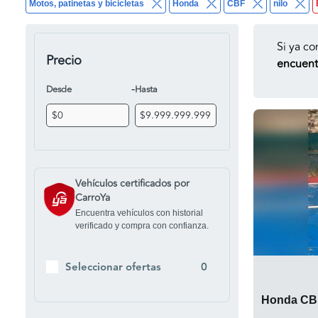
Motos, patinetas y bicicletas
Honda
CBF
nilo
Si ya co
Precio
encuentr
-
Desde
Hasta
Vehículos certificados por
CarroYa
Encuentra vehículos con historial
verificado y compra con confianza.
Seleccionar ofertas
0
Honda CB