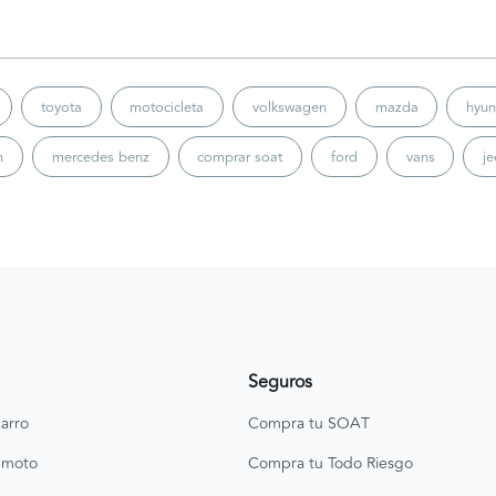
toyota
motocicleta
volkswagen
mazda
hyun
n
mercedes benz
comprar soat
ford
vans
j
Seguros
arro
Compra tu SOAT
 moto
Compra tu Todo Riesgo