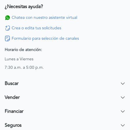
¿Necesitas ayuda?
Chatea con nuestro asistente virtual
Crea o edita tus solicitudes
Formulario para selección de canales
Horario de atención:
Lunes a Viernes
7:30 a.m. a 5:00 p.m.
Buscar
Encuentra un carro
Vender
Encuentra una moto
Publicar mi vehículo
Financiar
Contactar a un asesor
Simular crédito
Seguros