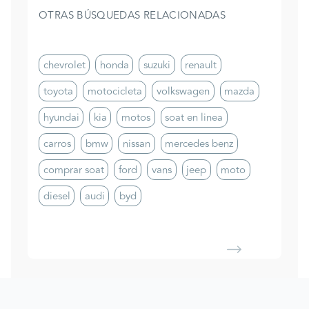
OTRAS BÚSQUEDAS RELACIONADAS
chevrolet
honda
suzuki
renault
toyota
motocicleta
volkswagen
mazda
hyundai
kia
motos
soat en linea
carros
bmw
nissan
mercedes benz
comprar soat
ford
vans
jeep
moto
diesel
audi
byd