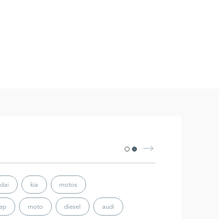
dai
kia
motos
eep
moto
diesel
audi