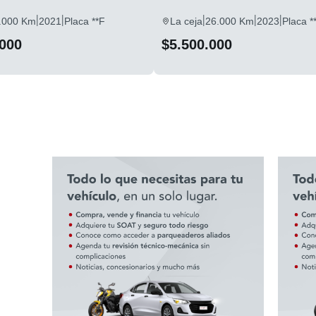
|
|
|
|
|
.000 Km
2021
Placa **F
La ceja
26.000 Km
2023
Placa *
.000
$5.500.000