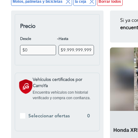
Motos, patinetas y bicicletas
la ceja
Borrar todos
Si ya co
Precio
encuentr
-
Desde
Hasta
Vehículos certificados por
CarroYa
Encuentra vehículos con historial
verificado y compra con confianza.
Seleccionar ofertas
0
Honda XR