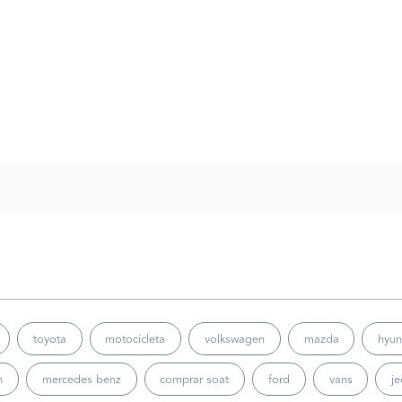
toyota
motocicleta
volkswagen
mazda
hyun
n
mercedes benz
comprar soat
ford
vans
j