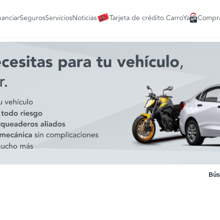
nanciar
Seguros
Servicios
Noticias
Tarjeta de crédito CarroYa
Compra
Bús