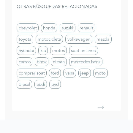
OTRAS BÚSQUEDAS RELACIONADAS
chevrolet
honda
suzuki
renault
toyota
motocicleta
volkswagen
mazda
hyundai
kia
motos
soat en linea
carros
bmw
nissan
mercedes benz
comprar soat
ford
vans
jeep
moto
diesel
audi
byd