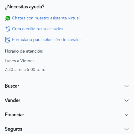
¿Necesitas ayuda?
Chatea con nuestro asistente virtual
Crea o edita tus solicitudes
Formulario para selección de canales
Horario de atención:
Lunes a Viernes
7:30 a.m. a 5:00 p.m.
Buscar
Encuentra un carro
Vender
Encuentra una moto
Publicar mi vehículo
Financiar
Contactar a un asesor
Simular crédito
Seguros