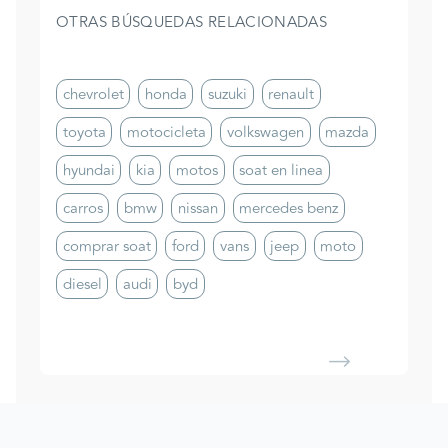
OTRAS BÚSQUEDAS RELACIONADAS
chevrolet
honda
suzuki
renault
toyota
motocicleta
volkswagen
mazda
hyundai
kia
motos
soat en linea
carros
bmw
nissan
mercedes benz
comprar soat
ford
vans
jeep
moto
diesel
audi
byd