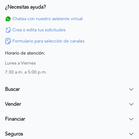
¿Necesitas ayuda?
Chatea con nuestro asistente virtual
Crea o edita tus solicitudes
Formulario para selección de canales
Horario de atención:
Lunes a Viernes
7:30 a.m. a 5:00 p.m.
Buscar
Encuentra un carro
Vender
Encuentra una moto
Publicar mi vehículo
Financiar
Contactar a un asesor
Simular crédito
Seguros