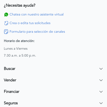
¿Necesitas ayuda?
Chatea con nuestro asistente virtual
Crea o edita tus solicitudes
Formulario para selección de canales
Horario de atención:
Lunes a Viernes
7:30 a.m. a 5:00 p.m.
Buscar
Encuentra un carro
Vender
Encuentra una moto
Publicar mi vehículo
Financiar
Contactar a un asesor
Simular crédito
Seguros