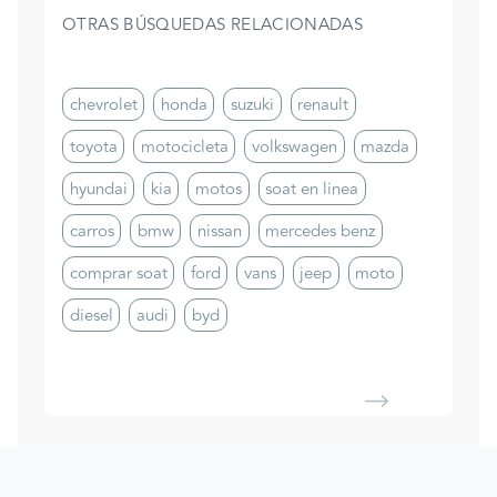
OTRAS BÚSQUEDAS RELACIONADAS
chevrolet
honda
suzuki
renault
toyota
motocicleta
volkswagen
mazda
hyundai
kia
motos
soat en linea
carros
bmw
nissan
mercedes benz
comprar soat
ford
vans
jeep
moto
diesel
audi
byd