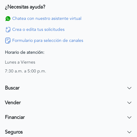
¿Necesitas ayuda?
Chatea con nuestro asistente virtual
Crea o edita tus solicitudes
Formulario para selección de canales
Horario de atención:
Lunes a Viernes
7:30 a.m. a 5:00 p.m.
Buscar
Encuentra un carro
Vender
Encuentra una moto
Publicar mi vehículo
Financiar
Contactar a un asesor
Simular crédito
Seguros