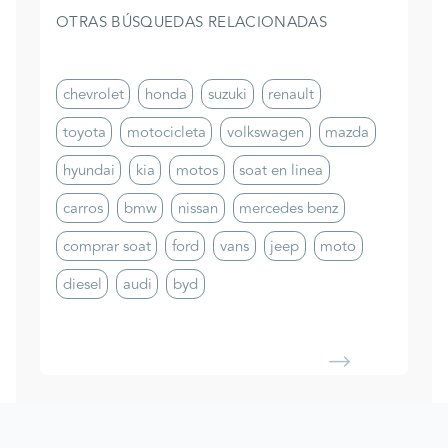
OTRAS BÚSQUEDAS RELACIONADAS
chevrolet
honda
suzuki
renault
toyota
motocicleta
volkswagen
mazda
hyundai
kia
motos
soat en linea
carros
bmw
nissan
mercedes benz
comprar soat
ford
vans
jeep
moto
diesel
audi
byd