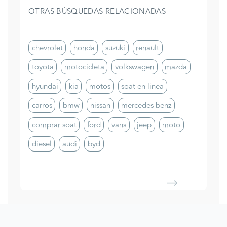
OTRAS BÚSQUEDAS RELACIONADAS
chevrolet
honda
suzuki
renault
toyota
motocicleta
volkswagen
mazda
hyundai
kia
motos
soat en linea
carros
bmw
nissan
mercedes benz
comprar soat
ford
vans
jeep
moto
diesel
audi
byd