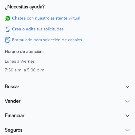
¿Necesitas ayuda?
Chatea con nuestro asistente virtual
Crea o edita tus solicitudes
Formulario para selección de canales
Horario de atención:
Lunes a Viernes
7:30 a.m. a 5:00 p.m.
Buscar
Encuentra un carro
Vender
Encuentra una moto
Publicar mi vehículo
Financiar
Contactar a un asesor
Simular crédito
Seguros