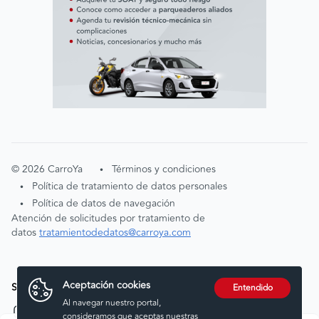
©
2026
CarroYa
Términos y condiciones
•
Política de tratamiento de datos personales
•
Política de datos de navegación
•
Atención de solicitudes por tratamiento de
datos
tratamientodedatos@carroya.com
Aceptación cookies
Síguenos en:
Entendido
Al navegar nuestro portal,
consideramos que aceptas nuestras