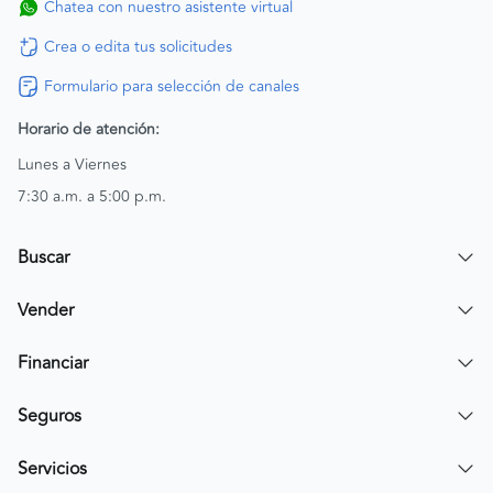
Chatea con nuestro asistente virtual
Crea o edita tus solicitudes
Formulario para selección de canales
Horario de atención:
Lunes a Viernes
7:30 a.m. a 5:00 p.m.
Buscar
Encuentra un carro
Vender
Encuentra una moto
Publicar mi vehículo
Financiar
Contactar a un asesor
Simular crédito
Seguros
Compra de cartera
Compra tu SOAT
Servicios
Tarjeta de Credito AV Villas CarroYa