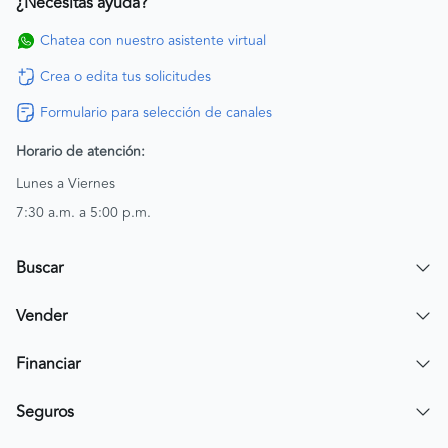
¿Necesitas ayuda?
Chatea con nuestro asistente virtual
Crea o edita tus solicitudes
Formulario para selección de canales
Horario de atención:
Lunes a Viernes
7:30 a.m. a 5:00 p.m.
Buscar
Encuentra un carro
Vender
Encuentra una moto
Publicar mi vehículo
Financiar
Contactar a un asesor
Simular crédito
Seguros
Compra de cartera