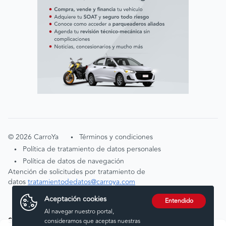
©
2026
CarroYa
Términos y condiciones
•
Política de tratamiento de datos personales
•
Política de datos de navegación
•
Atención de solicitudes por tratamiento de
datos
tratamientodedatos@carroya.com
Aceptación cookies
Entendido
Al navegar nuestro portal,
Síguenos en:
consideramos que aceptas nuestras