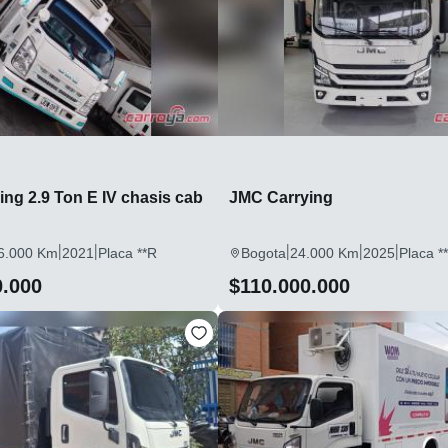
ng 2.9 Ton E IV chasis cab
JMC Carrying
|
|
|
|
|
6.000 Km
2021
Placa **R
Bogota
24.000 Km
2025
Placa *
0.000
$110.000.000