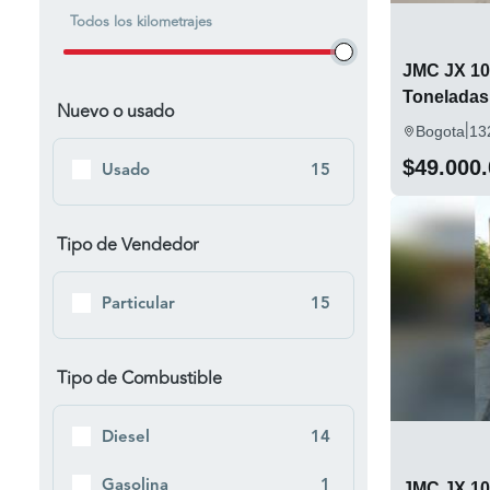
Todos los kilometrajes
JMC JX 10
Toneladas
Nuevo o usado
|
Bogota
13
$49.000
Usado
15
Tipo de Vendedor
Particular
15
Tipo de Combustible
Diesel
14
Gasolina
1
JMC JX 10