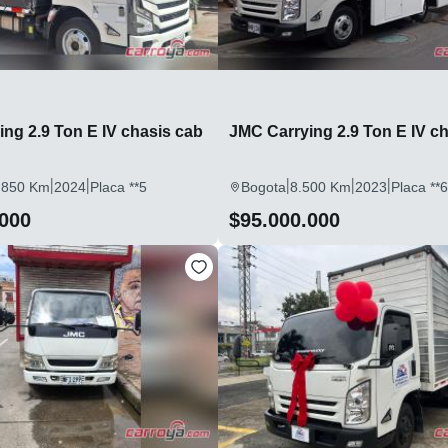
ng 2.9 Ton E IV chasis cab
JMC Carrying 2.9 Ton E IV c
|
|
|
|
|
.850 Km
2024
Placa **5
Bogota
8.500 Km
2023
Placa **6
.000
$95.000.000