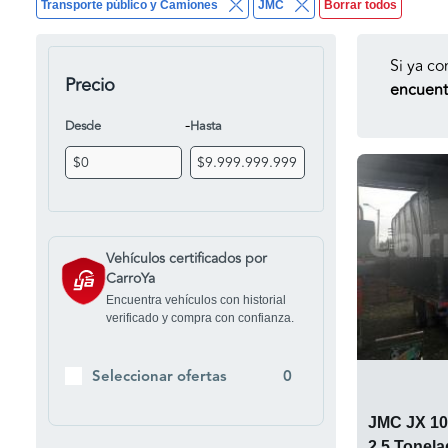
Transporte público y Camiones
JMC
Borrar todos
Si ya co
Precio
encuentr
-
Desde
Hasta
Vehículos certificados por
CarroYa
Encuentra vehículos con historial
verificado y compra con confianza.
Seleccionar ofertas
0
JMC JX 10
2.5 Tonel