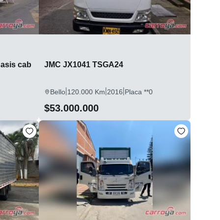
hasis cab
JMC JX1041 TSGA24
|
|
|
Bello
120.000 Km
2016
Placa **0
$53.000.000