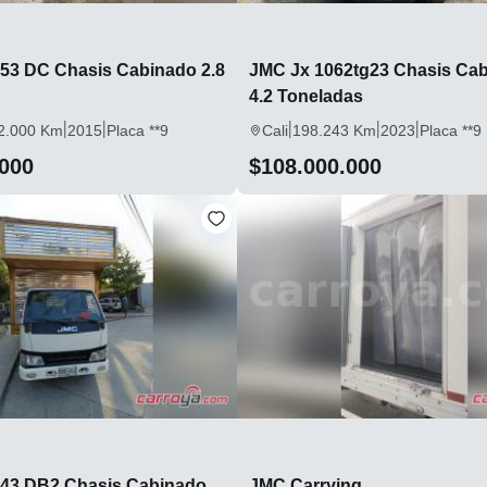
53 DC Chasis Cabinado 2.8
JMC Jx 1062tg23 Chasis Ca
4.2 Toneladas
|
|
|
|
|
2.000 Km
2015
Placa **9
Cali
198.243 Km
2023
Placa **9
.000
$108.000.000
43 DB2 Chasis Cabinado
JMC Carrying