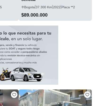
|
|
|
*5
Bogota
37.300 Km
2022
Placa **2
$89.000.000