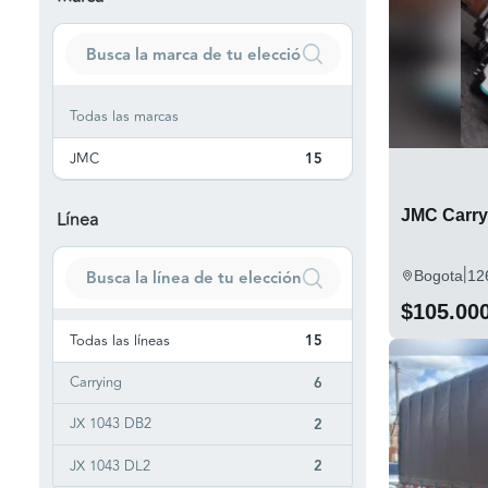
Todas las marcas
JMC
15
JMC Carryi
Línea
|
Bogota
12
$105.00
Todas las líneas
15
Carrying
6
JX 1043 DB2
2
JX 1043 DL2
2