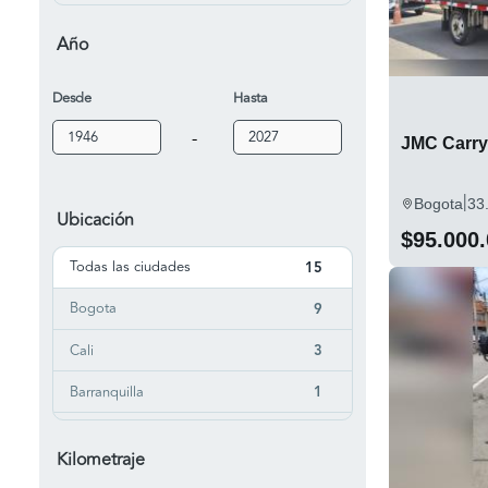
JX 1053 DC
1
Año
Jx 1062tg23
2
Desde
Hasta
Jx 1090 TK23
1
-
JX1041
JMC Carryi
1
|
Bogota
33
Ubicación
$95.000
Todas las ciudades
15
Bogota
9
Cali
3
Barranquilla
1
Bello
1
Kilometraje
Monteria
1