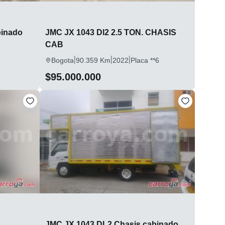
binado
JMC JX 1043 Dl2 2.5 TON. CHASIS
CAB
|
|
|
Bogota
90.359 Km
2022
Placa **6
$95.000.000
JMC JX 1043 DL2 Chasis cabinado