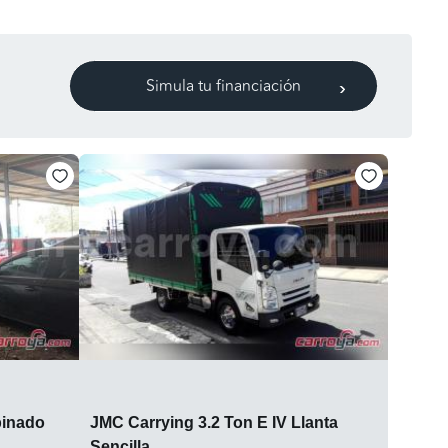
Simula tu financiación
binado
JMC Carrying 3.2 Ton E IV Llanta
Sencilla