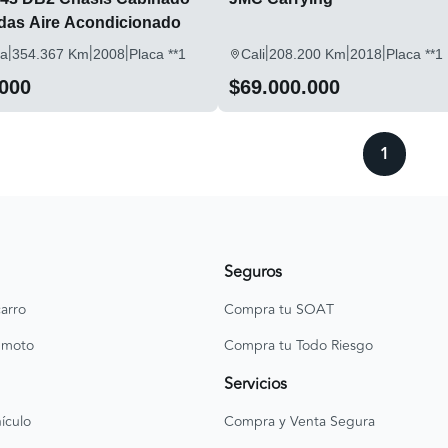
adas Aire Acondicionado
|
|
|
|
|
|
la
354.367 Km
2008
Placa **1
Cali
208.200 Km
2018
Placa **1
.000
$69.000.000
1
Seguros
arro
Compra tu SOAT
 moto
Compra tu Todo Riesgo
Servicios
ículo
Compra y Venta Segura