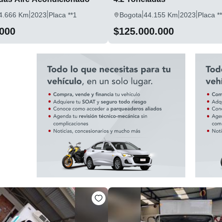
|
|
|
|
|
4.666 Km
2023
Placa **1
Bogota
44.155 Km
2023
Placa *
.000
$125.000.000