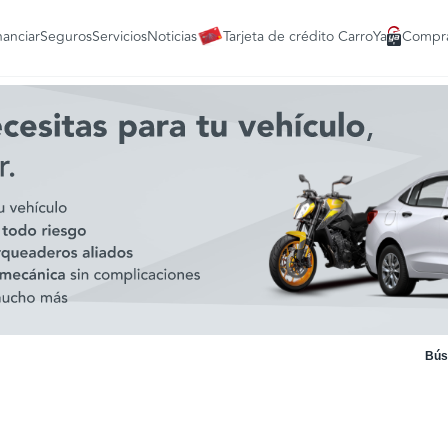
nanciar
Seguros
Servicios
Noticias
Tarjeta de crédito CarroYa
Compra
Bús