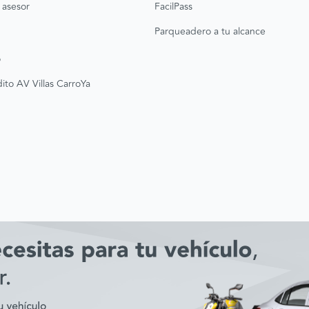
 asesor
FacilPass
Parqueadero a tu alcance
o
ito AV Villas CarroYa