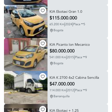
KIA Ekotaxi Gran 1.0
$115.000.000
|
|
65.200 Km
2024
Placa **5
Bogota
KIA Picanto Ion Mecanico
$80.000.000
|
|
541.000 Km
2015
Placa **9
Bogota
KIA K 2700 4x2 Cabina Sencilla
$47.000.000
|
|
114.000 Km
2012
Placa **9
Barranquilla
KIA Ekotaxi + 1.25