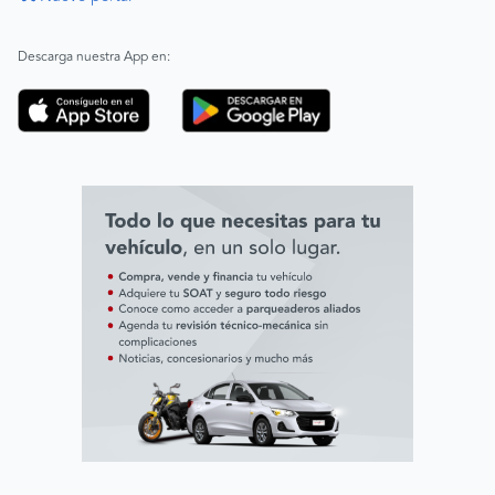
|
ABAC
Español
Inglés
Descarga nuestra App en:
Código de ética
Línea ética ADL digital Lab
Línea ética AVAL