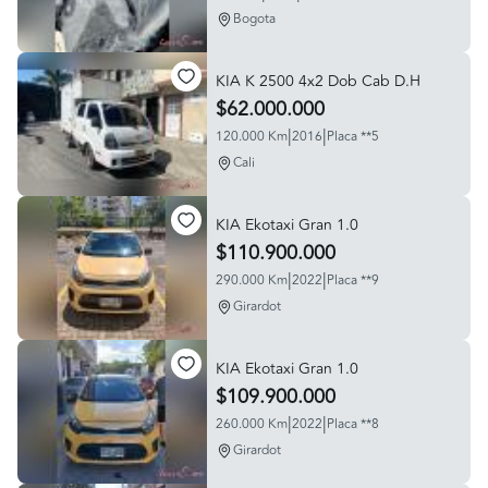
Bogota
KIA K 2500 4x2 Dob Cab D.H
$62.000.000
|
|
120.000 Km
2016
Placa **5
Cali
KIA Ekotaxi Gran 1.0
$110.900.000
|
|
290.000 Km
2022
Placa **9
Girardot
KIA Ekotaxi Gran 1.0
$109.900.000
|
|
260.000 Km
2022
Placa **8
Girardot