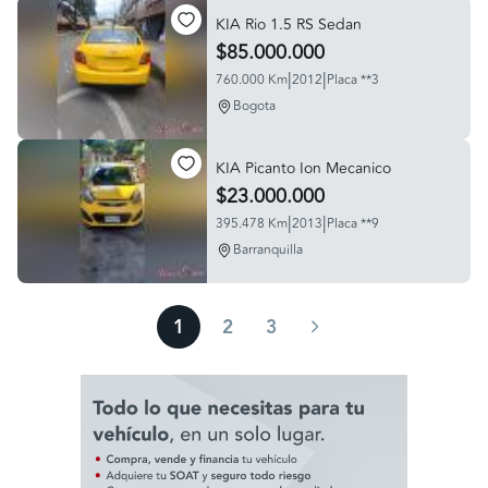
KIA Rio 1.5 RS Sedan
$85.000.000
|
|
760.000 Km
2012
Placa **3
Bogota
KIA Picanto Ion Mecanico
$23.000.000
|
|
395.478 Km
2013
Placa **9
Barranquilla
1
2
3