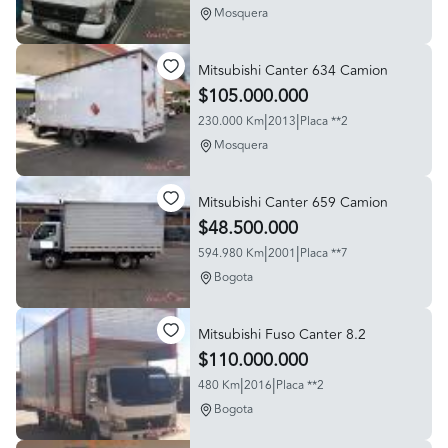
Mosquera
Mitsubishi Canter 634 Camion
$105.000.000
|
|
230.000 Km
2013
Placa **2
Mosquera
Mitsubishi Canter 659 Camion
$48.500.000
|
|
594.980 Km
2001
Placa **7
Bogota
Mitsubishi Fuso Canter 8.2
$110.000.000
|
|
480 Km
2016
Placa **2
Bogota