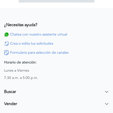
¿Necesitas ayuda?
Chatea con nuestro asistente virtual
Crea o edita tus solicitudes
Formulario para selección de canales
Horario de atención:
Lunes a Viernes
7:30 a.m. a 5:00 p.m.
Buscar
Encuentra un carro
Vender
Encuentra una moto