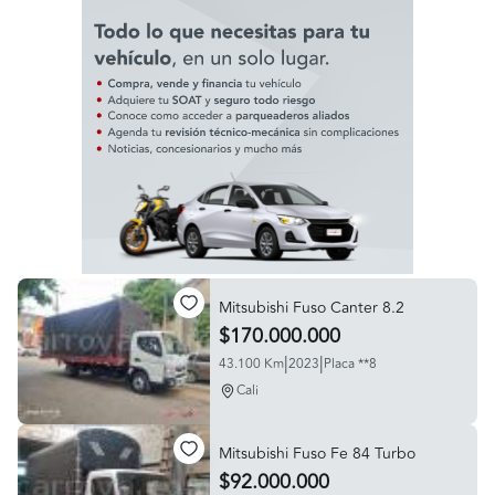
Mitsubishi Fuso Canter 8.2
$170.000.000
|
|
43.100 Km
2023
Placa **8
Cali
Mitsubishi Fuso Fe 84 Turbo
$92.000.000