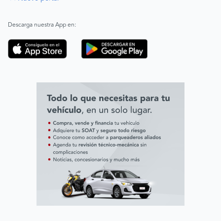
|
ABAC
Español
Inglés
Descarga nuestra App en:
Código de ética
Línea ética ADL digital Lab
Línea ética AVAL