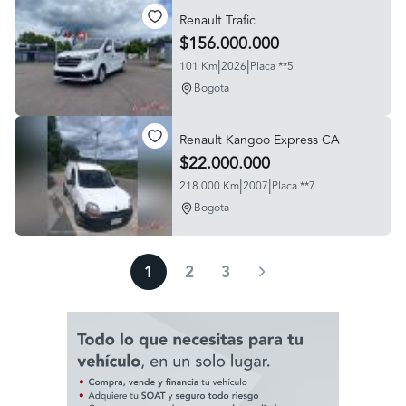
Renault Trafic
$156.000.000
|
|
101 Km
2026
Placa **5
Bogota
Renault Kangoo Express CA
$22.000.000
|
|
218.000 Km
2007
Placa **7
Bogota
1
2
3