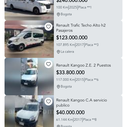
$240.000.000
|
|
100 Km
2025
Placa **1
Bogota
Renault Trafic Techo Alto h2
Pasajeros
$123.000.000
|
|
107.895 Km
2017
Placa **3
La calera
Renault Kangoo Z.E. 2 Puestos
$33.800.000
|
|
117.000 Km
2015
Placa **6
Bogota
Renault Kangoo C.A servicio
publico
$40.000.000
|
|
61.144 Km
2017
Placa **8
Bogota