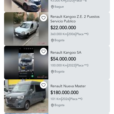
|
|
93.000 Km
2020
Placa **6
Ibague
Renault Kangoo Z.E. 2 Puestos
Servicio Publico
$22.000.000
|
|
360.000 Km
2006
Placa **0
Bogota
Renault Kangoo SA
$54.000.000
|
|
100.000 Km
2022
Placa **3
Bogota
Renault Nueva Master
$180.000.000
|
|
101 Km
2026
Placa **0
Bogota