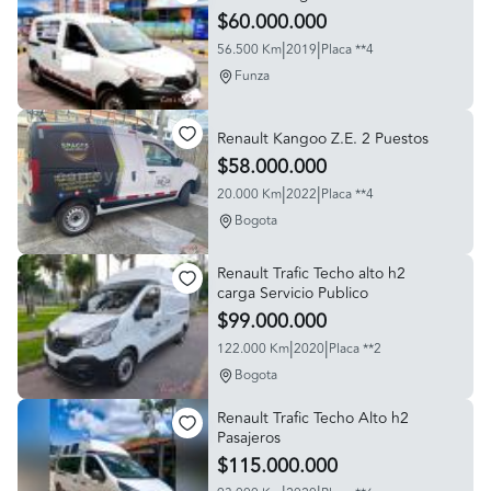
$60.000.000
|
|
56.500 Km
2019
Placa **4
Funza
Renault Kangoo Z.E. 2 Puestos
$58.000.000
|
|
20.000 Km
2022
Placa **4
Bogota
Renault Trafic Techo alto h2
carga Servicio Publico
$99.000.000
|
|
122.000 Km
2020
Placa **2
Bogota
Renault Trafic Techo Alto h2
Pasajeros
$115.000.000