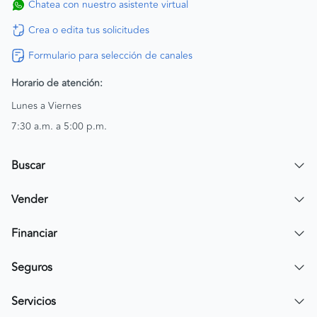
Chatea con nuestro asistente virtual
Crea o edita tus solicitudes
Formulario para selección de canales
Horario de atención:
Lunes a Viernes
7:30 a.m. a 5:00 p.m.
Buscar
Encuentra un carro
Vender
Encuentra una moto
Publicar mi vehículo
Financiar
Contactar a un asesor
Simular crédito
Seguros
Compra de cartera
Compra tu SOAT
Servicios
Tarjeta de Credito AV Villas CarroYa