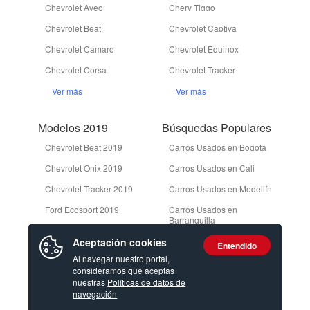
Chevrolet Aveo
Chery Tiggo
Chevrolet Beat
Chevrolet Captiva
Chevrolet Camaro
Chevrolet Equinox
Chevrolet Corsa
Chevrolet Tracker
Ver más
Ver más
Modelos 2019
Búsquedas Populares
Chevrolet Beat 2019
Carros Usados en Bogotá
Chevrolet Onix 2019
Carros Usados en Cali
Chevrolet Tracker 2019
Carros Usados en Medellín
Ford Ecosport 2019
Carros Usados en
Barranquilla
Ford Edge 2019
Camionetas Usadas en
Aceptación cookies
Entendido
Bogotá
Ver más
Al navegar nuestro portal,
consideramos que aceptas
Ver más
nuestras
Políticas de datos de
navegación