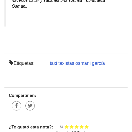
hacerlos bailar y sacarles una sonrisa", puntualiza
Osmani.
Etiquetas:
taxi
taxistas
osmani garcía
Compartir en:
¿Te gustó esta nota?: