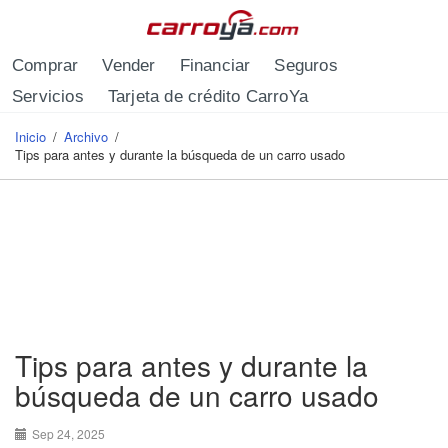
Pasar al contenido principal
Comprar
Vender
Financiar
Seguros
Servicios
Tarjeta de crédito CarroYa
Inicio
/
Archivo
/
Se encuentra usted aquí
Tips para antes y durante la búsqueda de un carro usado
Tips para antes y durante la
búsqueda de un carro usado
Sep 24, 2025