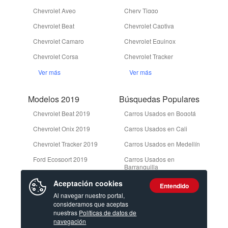
Chevrolet Aveo
Chery Tiggo
Chevrolet Beat
Chevrolet Captiva
Chevrolet Camaro
Chevrolet Equinox
Chevrolet Corsa
Chevrolet Tracker
Ver más
Ver más
Modelos 2019
Búsquedas Populares
Chevrolet Beat 2019
Carros Usados en Bogotá
Chevrolet Onix 2019
Carros Usados en Cali
Chevrolet Tracker 2019
Carros Usados en Medellín
Ford Ecosport 2019
Carros Usados en
Barranquilla
Ford Edge 2019
Camionetas Usadas en
Aceptación cookies
Entendido
Bogotá
Ver más
Al navegar nuestro portal,
consideramos que aceptas
Ver más
nuestras
Políticas de datos de
navegación