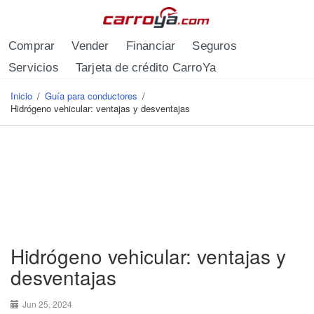
Pasar al contenido principal
Comprar
Vender
Financiar
Seguros
Servicios
Tarjeta de crédito CarroYa
Inicio
/
Guía para conductores
/
Se encuentra usted aquí
Hidrógeno vehicular: ventajas y desventajas
Hidrógeno vehicular: ventajas y
desventajas
Jun 25, 2024