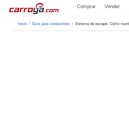
Pasar al contenido principal
Comprar
Vender
Inicio
/
Guía para conductores
/
Sistema de escape: Cómo mante
Se encuentra usted aquí