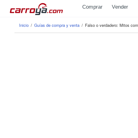
Pasar al contenido principal
Comprar
Vender
Inicio
/
Guías de compra y venta
/
Falso o verdadero: Mitos co
Se encuentra usted aquí