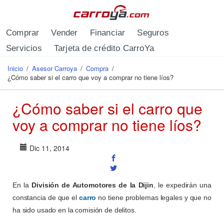
Pasar al contenido principal
Comprar
Vender
Financiar
Seguros
Servicios
Tarjeta de crédito CarroYa
Inicio
/
Asesor Carroya
/
Compra
/
Se encuentra usted aquí
¿Cómo saber si el carro que voy a comprar no tiene líos?
¿Cómo saber si el carro que
voy a comprar no tiene líos?
Dic 11, 2014
En la
División de Automotores de la Dijin
, le expedirán una
constancia de que el
carro
no tiene problemas legales y que no
ha sido usado en la comisión de delitos.