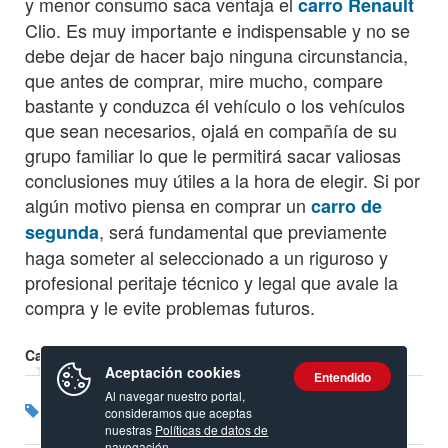
y menor consumo saca ventaja el
carro Renault
Clio. Es muy importante e indispensable y no se
debe dejar de hacer bajo ninguna circunstancia,
que antes de comprar, mire mucho, compare
bastante y conduzca él vehículo o los vehículos
que sean necesarios, ojalá en compañía de su
grupo familiar lo que le permitirá sacar valiosas
conclusiones muy útiles a la hora de elegir. Si por
algún motivo piensa en comprar un
carro de
, será fundamental que previamente
segunda
haga someter al seleccionado a un riguroso y
profesional peritaje técnico y legal que avale la
compra y le evite problemas futuros.
Calificación:
Aceptación cookies
Entendido
Al navegar nuestro portal,
Etiquetas:
Carros Modelo 2016
Spark
Chevrolet
Clio
consideramos que aceptas
Renault
nuestras
Políticas de datos de
navegación