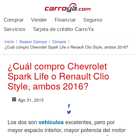
Pasar al contenido principal
Comprar
Vender
Financiar
Seguros
Servicios
Tarjeta de crédito CarroYa
Inicio
/
Asesor Carroya
/
Compra
/
Se encuentra usted aquí
¿Cuál compro Chevrolet Spark Life o Renault Clio Style, ambos 2016?
¿Cuál compro Chevrolet
Spark Life o Renault Clio
Style, ambos 2016?
Ago 31, 2015
Los dos son
excelentes, pero por
vehículos
mayor espacio interior, mayor potencia del motor