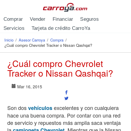
Pasar al contenido principal
Comprar
Vender
Financiar
Seguros
Servicios
Tarjeta de crédito CarroYa
Inicio
/
Asesor Carroya
/
Compra
/
Se encuentra usted aquí
¿Cuál compro Chevrolet Tracker o Nissan Qashqai?
¿Cuál compro Chevrolet
Tracker o Nissan Qashqai?
Mar 16, 2015
Son dos
excelentes y con cualquiera
vehículos
hace una buena compra. Por contar con una red
de servicio y repuestos más amplia saca ventaja
la
. Mientras que la Nissan
camioneta Chevrolet