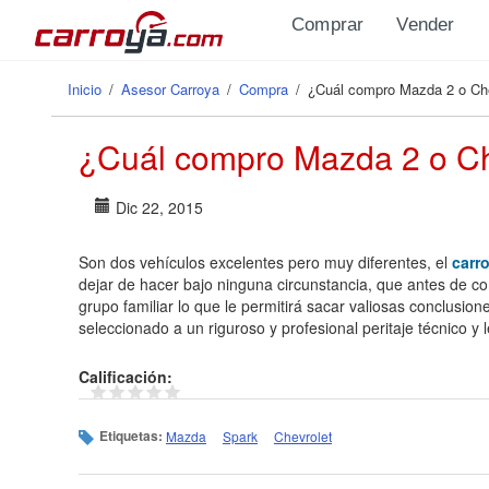
Pasar al contenido principal
Comprar
Vender
Inicio
/
Asesor Carroya
/
Compra
/
¿Cuál compro Mazda 2 o Ch
Se encuentra usted aquí
¿Cuál compro Mazda 2 o Ch
Dic 22, 2015
Son dos vehículos excelentes pero muy diferentes, el
carr
dejar de hacer bajo ninguna circunstancia, que antes de c
grupo familiar lo que le permitirá sacar valiosas conclusion
seleccionado a un riguroso y profesional peritaje técnico y 
Calificación:
Etiquetas:
Mazda
Spark
Chevrolet