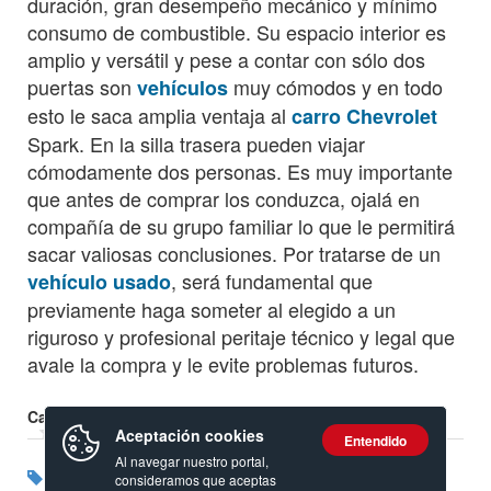
duración, gran desempeño mecánico y mínimo
consumo de combustible. Su espacio interior es
amplio y versátil y pese a contar con sólo dos
puertas son
muy cómodos y en todo
vehículos
esto le saca amplia ventaja al
carro Chevrolet
Spark. En la silla trasera pueden viajar
cómodamente dos personas. Es muy importante
que antes de comprar los conduzca, ojalá en
compañía de su grupo familiar lo que le permitirá
sacar valiosas conclusiones. Por tratarse de un
, será fundamental que
vehículo usado
previamente haga someter al elegido a un
riguroso y profesional peritaje técnico y legal que
avale la compra y le evite problemas futuros.
Calificación:
Aceptación cookies
Entendido
Al navegar nuestro portal,
Etiquetas:
Por
Twingo
Renault
Spark
Chevrolet
consideramos que aceptas