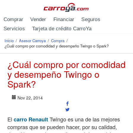
Pasar al contenido principal
Comprar
Vender
Financiar
Seguros
Servicios
Tarjeta de crédito CarroYa
Inicio
/
Asesor Carroya
/
Compra
/
Se encuentra usted aquí
¿Cuál compro por comodidad y desempeño Twingo o Spark?
¿Cuál compro por comodidad
y desempeño Twingo o
Spark?
Nov 22, 2014
El
Twingo es una de las mejores
carro Renault
compras que se pueden hacer, por su calidad,