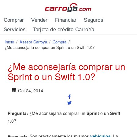
Pasar al contenido principal
Comprar
Vender
Financiar
Seguros
Servicios
Tarjeta de crédito CarroYa
Inicio
/
Asesor Carroya
/
Compra
/
Se encuentra usted aquí
¿Me aconsejaría comprar un Sprint o un Swift 1.0?
¿Me aconsejaría comprar un
Sprint o un Swift 1.0?
Oct 24, 2014
Pregunta:
¿Me aconsejaría comprar un
Sprint
o un
Swift
1.0?
Son prácticamente los mismos
vehículos
. La
Respuesta: