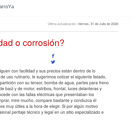
CarroYa
Última actualización:
Viernes, 31 de Julio de 2026
idad o corrosión?
guen con facilidad y sus precios están dentro de lo
 uso rutinario, le sugerimos cotizar el siguiente listado,
partición con su tensor, bomba de agua, partes para freno
baúl y de motor, estribos, frontal, luces delanteras y
ucede con las fallas eléctricas que presentaban los
omprar, mire mucho, compare bastante y conduzca él
s muy útiles a la hora de elegir. Si por algún motivo
nal peritaje técnico y legal en un sitio especializado e