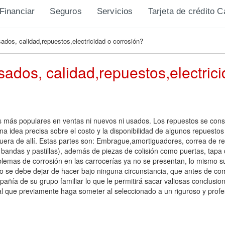
Financiar
Seguros
Servicios
Tarjeta de crédito 
ados, calidad,repuestos,electricidad o corrosión?
sados, calidad,repuestos,electric
s más populares en ventas ni nuevos ni usados. Los repuestos se consi
idea precisa sobre el costo y la disponibilidad de algunos repuestos de
era de allí. Estas partes son: Embrague,amortiguadores, correa de re
das y pastillas), además de piezas de colisión como puertas, tapa de 
oblemas de corrosión en las carrocerías ya no se presentan, lo mismo s
no se debe dejar de hacer bajo ninguna circunstancia, que antes de c
añía de su grupo familiar lo que le permitirá sacar valiosas conclusione
l que previamente haga someter al seleccionado a un riguroso y profesio