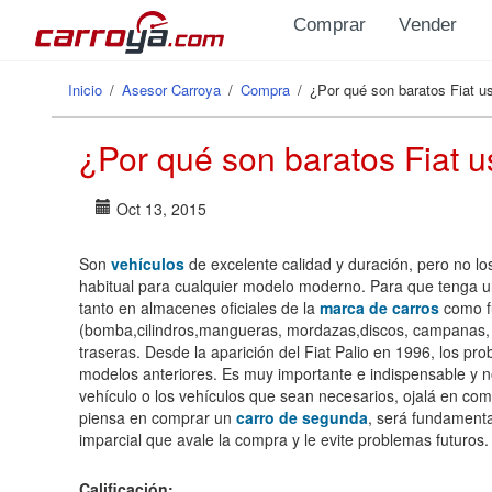
Pasar al contenido principal
Comprar
Vender
Inicio
/
Asesor Carroya
/
Compra
/
¿Por qué son baratos Fiat us
Se encuentra usted aquí
¿Por qué son baratos Fiat u
Oct 13, 2015
Son
vehículos
de excelente calidad y duración, pero no lo
habitual para cualquier modelo moderno. Para que tenga una 
tanto en almacenes oficiales de la
marca de carros
como fu
(bomba,cilindros,mangueras, mordazas,discos, campanas, ban
traseras. Desde la aparición del Fiat Palio en 1996, los pr
modelos anteriores. Es muy importante e indispensable y 
vehículo o los vehículos que sean necesarios, ojalá en comp
piensa en comprar un
carro de segunda
, será fundamenta
imparcial que avale la compra y le evite problemas futuros.
Calificación: