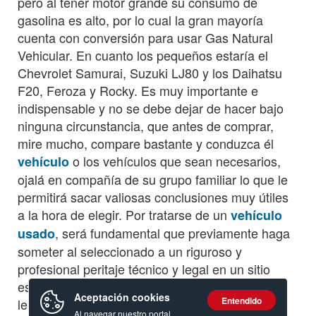
pero al tener motor grande su consumo de
gasolina es alto, por lo cual la gran mayoría
cuenta con conversión para usar Gas Natural
Vehicular. En cuanto los pequeños estaría el
Chevrolet Samurai, Suzuki LJ80 y los Daihatsu
F20, Feroza y Rocky. Es muy importante e
indispensable y no se debe dejar de hacer bajo
ninguna circunstancia, que antes de comprar,
mire mucho, compare bastante y conduzca él
o los vehículos que sean necesarios,
vehículo
ojalá en compañía de su grupo familiar lo que le
permitirá sacar valiosas conclusiones muy útiles
a la hora de elegir. Por tratarse de un
vehículo
, será fundamental que previamente haga
usado
someter al seleccionado a un riguroso y
profesional peritaje técnico y legal en un sitio
especializado e imparcial que avale la compra y
Aceptación cookies
Entendido
le evite problemas futuros con el
.
auto
Al navegar nuestro portal,