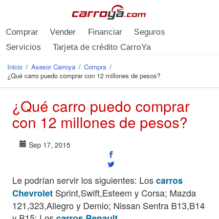
Pasar al contenido principal
Comprar
Vender
Financiar
Seguros
Servicios
Tarjeta de crédito CarroYa
Inicio
/
Asesor Carroya
/
Compra
/
Se encuentra usted aquí
¿Qué carro puedo comprar con 12 millones de pesos?
¿Qué carro puedo comprar
con 12 millones de pesos?
Sep 17, 2015
Le podrían servir los siguientes: Los
carros
Sprint,Swift,Esteem y Corsa; Mazda
Chevrolet
121,323,Allegro y Demio; Nissan Sentra B13,B14
y B15; Los
carros Renault