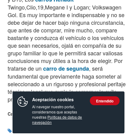
Twingo,Clio,19,Megane I y Logan; Volkswagen
Gol. Es muy importante e indispensable y no se
debe dejar de hacer bajo ninguna circunstancia,
que antes de comprar, mire mucho, compare
bastante y conduzca él vehículo o los vehículos
que sean necesarios, ojalá en compañía de su
grupo familiar lo que le permitirá sacar valiosas
conclusiones muy útiles a la hora de elegir. Por
tratarse de un
, será
carro de segunda
fundamental que previamente haga someter al
seleccionado a un riguroso y profesional peritaje
técnico y legal que avale la compra y le evite
problemas futuros.
Aceptación cookies
Entendido
Al navegar nuestro portal,
consideramos que aceptas
Calificación:
nuestras
Políticas de datos de
navegación