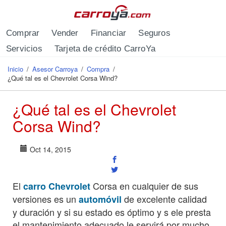
Pasar al contenido principal
Comprar
Vender
Financiar
Seguros
Servicios
Tarjeta de crédito CarroYa
Inicio
/
Asesor Carroya
/
Compra
/
Se encuentra usted aquí
¿Qué tal es el Chevrolet Corsa Wind?
¿Qué tal es el Chevrolet
Corsa Wind?
Oct 14, 2015
El
Corsa en cualquier de sus
carro Chevrolet
versiones es un
de excelente calidad
automóvil
y duración y si su estado es óptimo y s ele presta
el mantenimiento adecuado le servirá por mucho