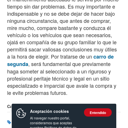
tiempo sin dar problemas. Es muy importante e
indispensable y no se debe dejar de hacer bajo
ninguna circunstancia, que antes de comprar,
mire mucho, compare bastante y conduzca él
vehículo o los vehículos que sean necesarios,
ojalá en compañía de su grupo familiar lo que le
permitirá sacar valiosas conclusiones muy útiles
a la hora de elegir. Por tratarse de un
carro de
, será fundamental que previamente
segunda
haga someter al seleccionado a un riguroso y
profesional peritaje técnico y legal en un sitio
especializado e imparcial que avale la compra y
le evite problemas futuros.
Calificación:
Aceptación cookies
Entendido
Al navegar nuestro portal,
Etiquetas:
Corsa
Chevrolet
consideramos que aceptas
nuestras
Políticas de datos de