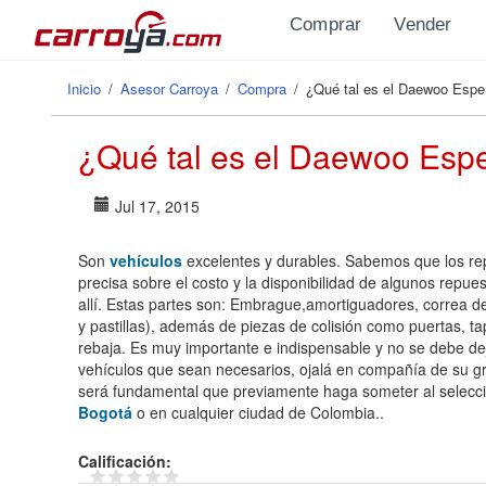
Pasar al contenido principal
Comprar
Vender
Inicio
/
Asesor Carroya
/
Compra
/
¿Qué tal es el Daewoo Espe
Se encuentra usted aquí
¿Qué tal es el Daewoo Esp
Jul 17, 2015
Son
vehículos
excelentes y durables. Sabemos que los rep
precisa sobre el costo y la disponibilidad de algunos repues
allí. Estas partes son: Embrague,amortiguadores, correa 
y pastillas), además de piezas de colisión como puertas, ta
rebaja. Es muy importante e indispensable y no se debe de
vehículos que sean necesarios, ojalá en compañía de su grup
será fundamental que previamente haga someter al seleccion
Bogotá
o en cualquier ciudad de Colombia..
Calificación: