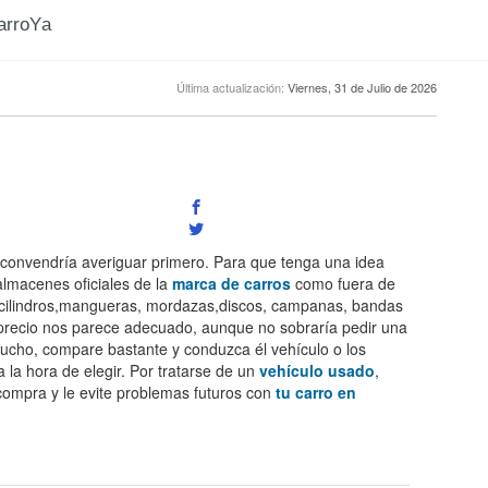
CarroYa
Última actualización:
Viernes, 31 de Julio de 2026
 convendría averiguar primero. Para que tenga una idea
 almacenes oficiales de la
marca de carros
como fuera de
a,cilindros,mangueras, mordazas,discos, campanas, bandas
 El precio nos parece adecuado, aunque no sobraría pedir una
mucho, compare bastante y conduzca él vehículo o los
 la hora de elegir. Por tratarse de un
vehículo usado
,
 compra y le evite problemas futuros con
tu carro en