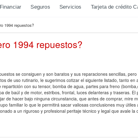
Financiar
Seguros
Servicios
Tarjeta de crédito 
ro 1994 repuestos?
ero 1994 repuestos?
uestos se consiguen y son baratos y sus reparaciones sencillas, pero
tos de uso rutinario, le sugerimos cotizar el siguiente listado, tanto en
de repartición con su tensor, bomba de agua, partes para freno (bomb
pa de baúl y de motor, estribos, frontal, luces delanteras y traseras.
jar de hacer bajo ninguna circunstancia, que antes de comprar, mire 
o familiar lo que le permitirá sacar valiosas conclusiones muy útiles a
ado a un riguroso y profesional peritaje técnico y legal que avale la